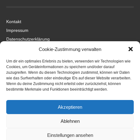
Kontakt
Impressum
Datenschutzerklärung
Cookie-Zustimmung verwalten
Um dir ein optimales Erlebnis zu bieten, verwenden wir Technologien wie
Cookies, um Geräteinformationen zu speichern und/oder darauf
zuzugreifen. Wenn du diesen Technologien zustimmst, können wir Daten
wie das Surfverhalten oder eindeutige IDs auf dieser Website verarbeiten.
©2016 KITEDREAM
Wenn du deine Zustimmung nicht erteilst oder zurückziehst, können
REALISIERUNG WEBAUFTRITT
ITENERGY ACHIM WAGNER
UND
PROJEKT X MARKETING
bestimmte Merkmale und Funktionen beeinträchtigt werden.
Akzeptieren
KITEDREAM –
Ablehnen
OFFIZIELLE WEBSEITE
Einstellungen ansehen